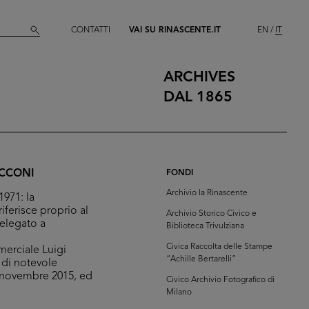
CONTATTI
VAI SU RINASCENTE.IT
EN
IT
ARCHIVES
DAL 1865
OCCONI
FONDI
Archivio la Rinascente
1971: la
ferisce proprio al
Archivio Storico Civico e
delegato a
Biblioteca Trivulziana
Civica Raccolta delle Stampe
mmerciale Luigi
“Achille Bertarelli”
o di notevole
el novembre 2015, ed
Civico Archivio Fotografico di
Milano