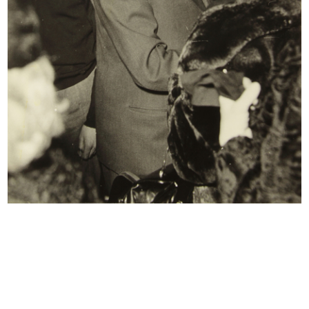
INGRANDISCI
Saluto al Presidente Umberto Brustio, al
Circolo
12/5/1957
INGRANDISCI
Incontro al Circolo, saluto al Presidente
Umberto Brustio
12/5/1957