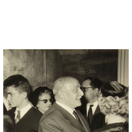
INGRANDISCI
Incontro al Circolo, saluto al Presidente
Umberto Brustio
12/5/1957
INGRANDISCI
Saluto al Presidente Umberto Brustio, al
Circolo
12/5/1957