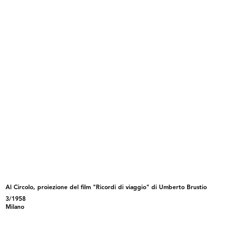
INGRANDISCI
Assemblea del Gruppo Intercontinentale dei
Grandi Magazzini
6/1957
INGRANDISCI
Visita di Monsignor Montini
13/11/1957
Al Circolo, proiezione del film "Ricordi di viaggio" di Umberto Brustio
3/1958
Milano