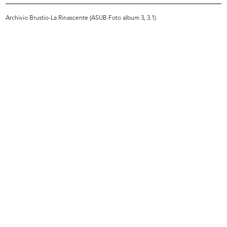
Archivio Brustio-La Rinascente (ASUB Foto album 3, 3.1)
INGRANDISCI
Verbale della Direzione del Sindacato
Rinascente e Gentlemen's agreement
2/12/1957
Copia per l'Egr. Signor Richner
[Dattiloscritto]
Sfoglia PDF
INGRANDISCI
Verbale della Direzione del Sindacato
Rinascente e Gentlemen's agreement
2/12/1957
Copia per la Direzione del Sindacato
[Dattiloscritto]