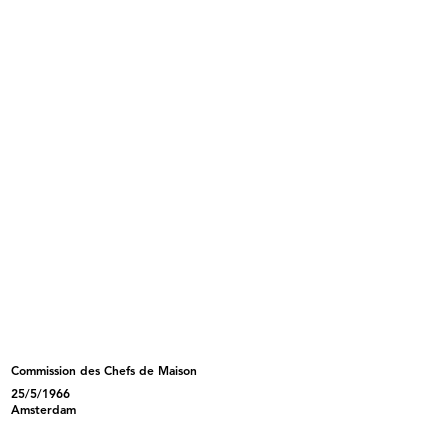
INGRANDISCI
Aldo Borletti
La Rinascente
Lettera agli azionisti
27/9/1967
Articolo di giornale
Sfoglia PDF
INGRANDISCI
Premiazione per anzianità di dipendenti de la
Rinascente
7/10/1967
Commission des Chefs de Maison
25/5/1966
Amsterdam