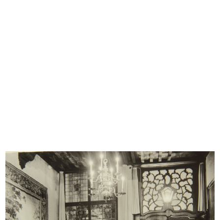
Sfoglia PDF
INGRANDISCI
Premiazione per anzianità di dipendenti de la
Rinascente
3/10/1966
INGRANDISCI
Romualdo "Aldo" Borletti e Cesare Brustio alla
premiazione per anzianità di dipendenti de la
Rinascente
3/10/1966