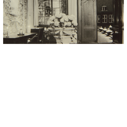
INGRANDISCI
La Standa e i suoi rapporti con la Upim
20/10/1966
Dattiloscritto
Sfoglia PDF
INGRANDISCI
[Lettera dattiloscritta da Aldo Borletti (Micio) a
Cesare Brustio, con notizia degli sviluppi della
situazione aziend...
15/12/1966