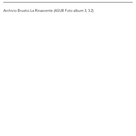
Archivio Brustio-La Rinascente (ASUB Foto album 3, 3.2)
INGRANDISCI
Giorgio e Cesare Brustio alla premiazione per
anzianità di dipendenti de la Rinascente
7/10/1967
INGRANDISCI
Giorgio e Cesare Brustio alla premiazione per
anzianità di dipendenti de la Rinascente
7/10/1967