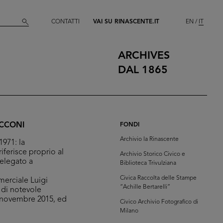
CONTATTI
VAI SU RINASCENTE.IT
EN
IT
ARCHIVES
DAL 1865
OCCONI
FONDI
Archivio la Rinascente
1971: la
ferisce proprio al
Archivio Storico Civico e
delegato a
Biblioteca Trivulziana
Civica Raccolta delle Stampe
mmerciale Luigi
“Achille Bertarelli”
o di notevole
el novembre 2015, ed
Civico Archivio Fotografico di
Milano