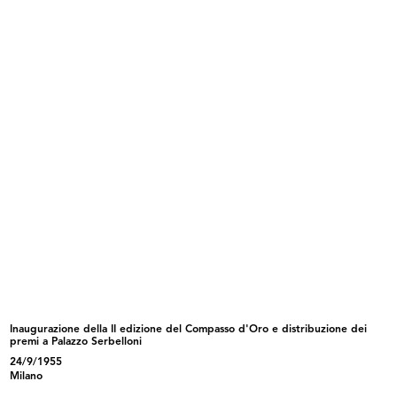
INGRANDISCI
Viaggio negli Stati Uniti d'America: a Los
Angeles
11/1948
Fotografia e articolo di giornale
INGRANDISCI
Viaggio negli Stati Uniti d'America: sul
transatlantico Queen Mary
12/1948
Inaugurazione della II edizione del Compasso d'Oro e distribuzione dei
premi a Palazzo Serbelloni
24/9/1955
Milano