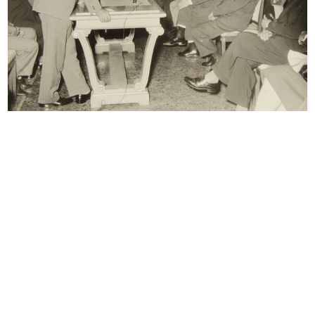
Sfoglia PDF
INGRANDISCI
[Lettera dattiloscritta da Umberto Brustio a
Remo Vigorelli in risposta alle richieste dei
"postulanti"]
17/9/1946
Sfoglia PDF
INGRANDISCI
Convocazione di Assemblea Straordinaria degli
Azionisti, seduta del 10 ottobre
20/9/1946