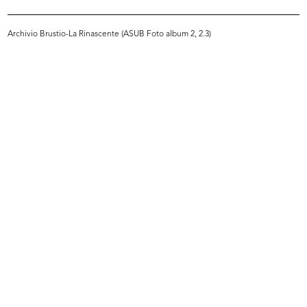
INGRANDISCI
Archivio Brustio-La Rinascente (ASUB Foto album 2, 2.3)
Relazione sul viaggio negli Stati Uniti
d'America, 24 ottobre-8 dicembre 1948
1948
Sfoglia PDF
INGRANDISCI
Relazione sul viaggio negli Stati Uniti
d'America, 24 ottobre-8 dicembre 1948
1948