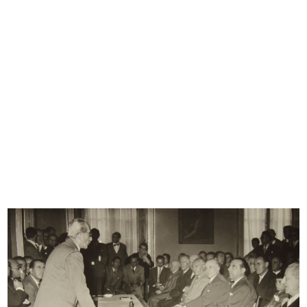
Sfoglia PDF
INGRANDISCI
Convenzione complementare al patto di
rispetto fra la Upim e la Standa
14/7/1946
Dattiloscritto
Sfoglia PDF
INGRANDISCI
[Lettera dattiloscritta dal Presidente Umberto
Brustio a tutti i dirigenti dei Magazzini Upim,
con notizia della conv...
18/7/1946