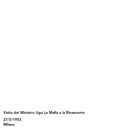
INGRANDISCI
Giornata di studio dei grandi magazzini a
Losanna
5/1949
Riunione di architetti presso Innovation
INGRANDISCI
Giornata di studio dei grandi magazzini a
Losanna
5/1949
Visita del Ministro Ugo La Malfa a la Rinascente
Riunione di architetti presso Innovation
27/5/1953
Milano