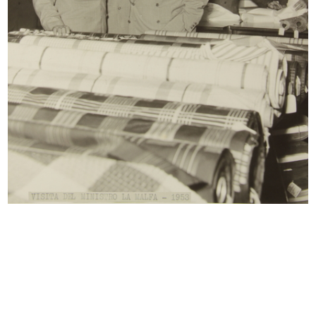
INGRANDISCI
Lavori di ricostruzione del palazzo de la
Rinascente in Piazza del Duomo
5/4/1949
INGRANDISCI
Demolizione e ricostruzione del palazzo de la
Rinascente in Piazza del Duomo, a seguito dei
bombardamenti bellici
10/4/1949