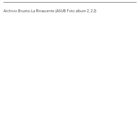
Archivio Brustio-La Rinascente (ASUB Foto album 2, 2.2)
INGRANDISCI
Giornata di studio dei grandi magazzini a
Losanna
5/1949
Riunione di architetti presso Innovation
INGRANDISCI
Giornata di studio dei grandi magazzini a
Losanna
5/1949
Riunione di architetti presso Innovation