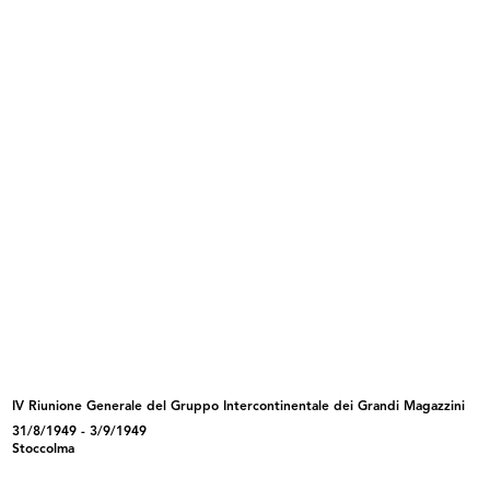
INGRANDISCI
Giornata di studio dei grandi magazzini a
Losanna
5/1949
Riunione di architetti presso Innovation
INGRANDISCI
Giornata di studio dei grandi magazzini a
Losanna
5/1949
IV Riunione Generale del Gruppo Intercontinentale dei Grandi Magazzini
Riunione di architetti presso Innovation
31/8/1949 - 3/9/1949
Stoccolma