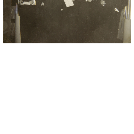
INGRANDISCI
Lavori di ricostruzione del palazzo de la
Rinascente in Piazza del Duomo
5/4/1949
INGRANDISCI
Demolizione e ricostruzione del palazzo de la
Rinascente in Piazza del Duomo, a seguito dei
bombardamenti bellici
10/4/1949