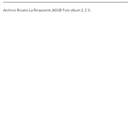
Archivio Brustio-La Rinascente (ASUB Foto album 2, 2.1)
INGRANDISCI
Giornata di studio dei grandi magazzini a
Losanna
5/1949
Riunione di architetti presso Innovation
INGRANDISCI
Giornata di studio dei grandi magazzini a
Losanna
5/1949
Riunione di architetti presso Innovation