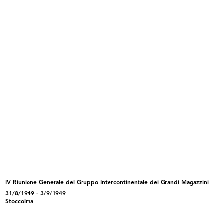
INGRANDISCI
Giornata di studio dei grandi magazzini a
Losanna
5/1949
Riunione di architetti presso Innovation
INGRANDISCI
Giornata di studio dei grandi magazzini a
Losanna
5/1949
IV Riunione Generale del Gruppo Intercontinentale dei Grandi Magazzini
Riunione di architetti presso Innovation
31/8/1949 - 3/9/1949
Stoccolma