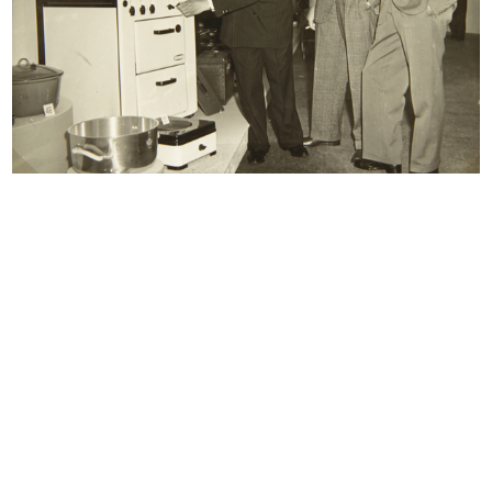
INGRANDISCI
Lavori di ricostruzione del palazzo de la
Rinascente in Piazza del Duomo
5/4/1949
INGRANDISCI
Demolizione e ricostruzione del palazzo de la
Rinascente in Piazza del Duomo, a seguito dei
bombardamenti bellici
10/4/1949