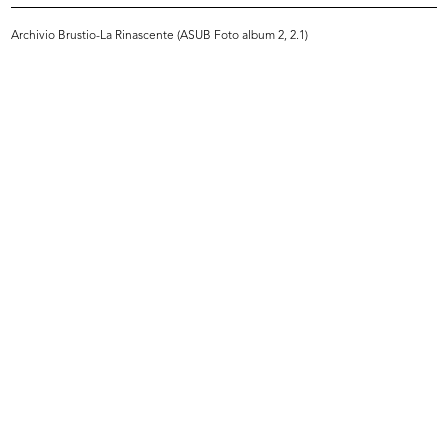
Archivio Brustio-La Rinascente (ASUB Foto album 2, 2.1)
INGRANDISCI
Giornata di studio dei grandi magazzini a
Losanna
5/1949
Riunione di architetti presso Innovation
INGRANDISCI
Giornata di studio dei grandi magazzini a
Losanna
5/1949
Riunione di architetti presso Innovation