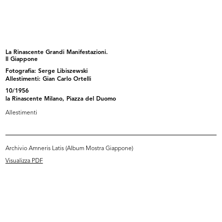
INGRANDISCI
L'estate consiglia
Progetto grafico: Max Huber
La Rinascente Grandi Manifestazioni.
Stampa: I.G.D.A., Novara
Il Giappone
1953
Fotografia: Serge Libiszewski
Allestimenti: Gian Carlo Ortelli
Copertina del catalogo moda estate donna uomo
bambino
10/1956
la Rinascente Milano, Piazza del Duomo
Allestimenti
INGRANDISCI
Archivio Amneris Latis (Album Mostra Giappone)
L'inverno consiglia
Visualizza PDF
Progetto grafico: Max Huber
1954
Copertina del catalogo moda autunno-inverno
1954/55 donna uomo bambino