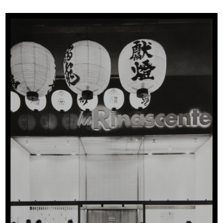
Sfoglia PDF
INGRANDISCI
L'abito Milano Sympat inaugura le vendite di
primavera
Disegni: Brunetta
1958
Progetto di annuncio pubblicitario per pagina di
giornale
INGRANDISCI
[Materiale pubblicitario per invito alle sfilate di
reparto la Rinascente Confezioni]
Disegni: Brunetta
1958 ca.