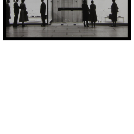
INGRANDISCI
Facciamo primavera insieme
Progetto grafico: Max Huber
[1955]
Busta in carta per spedizione di materiale
promozionale
INGRANDISCI
Istruzioni per coltivare alberi nani Giapponesi
Bonsai
A cura del vivarista T. Inanami