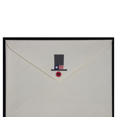
Sfoglia PDF
INGRANDISCI
L'estetica nel prodotto lR
Progetto grafico: Albe Steiner
1953
Pieghevole di presentazione della Mostra
Sfoglia PDF
INGRANDISCI
[Mostra L'Estetica del Prodotto]
Progettista: Arch. Carlo Pagani
Decoratore: Bruno Munari
Articoli scelti da: Albe Steiner, Alberto Rosselli
10/1953