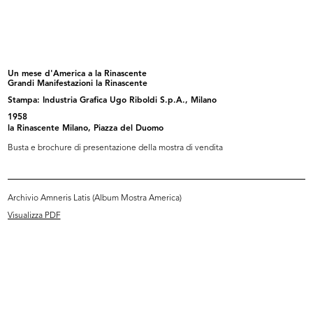
INGRANDISCI
Cesare Brustio alla mostra La Rinascente Grandi
Manifestazioni. Il Giappone
Un mese d'America a la Rinascente
10/1956
Grandi Manifestazioni la Rinascente
Stampa: Industria Grafica Ugo Riboldi S.p.A., Milano
1958
la Rinascente Milano, Piazza del Duomo
Busta e brochure di presentazione della mostra di vendita
INGRANDISCI
Archivio Amneris Latis (Album Mostra America)
Visualizza PDF
Gian Carlo Ortelli e Giovanni Bordoli alla mostra
La Rinascente Grandi Manifestazioni. Il
Giappone
10/1956