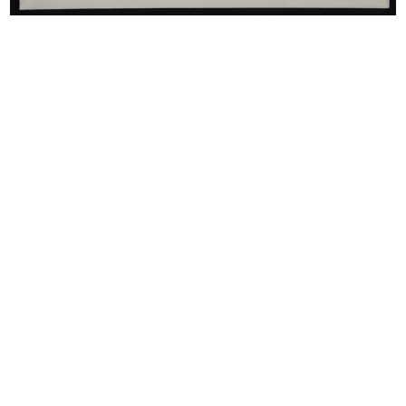
Sfoglia PDF
INGRANDISCI
La Rinascente Grandi Manifestazioni. Il
Giappone
Progetto grafico: Max Huber
1956
Catalogo degli articoli in vendita
INGRANDISCI
La Rinascente Grandi Manifestazioni.
Il Giappone
Fotografia: Aldo Ballo