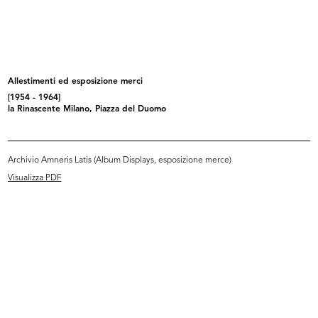
INGRANDISCI
[Composizione articoli per la tavola]
Fotografia: Serge Libiszewski
Allestimenti ed esposizione merci
[1954 - 1964]
[1954 - 1964]
la Rinascente Milano, Piazza del Duomo
Archivio Amneris Latis (Album Displays, esposizione merce)
Visualizza PDF
INGRANDISCI
[Provino composizione prodotti]
[1954 - 1964]