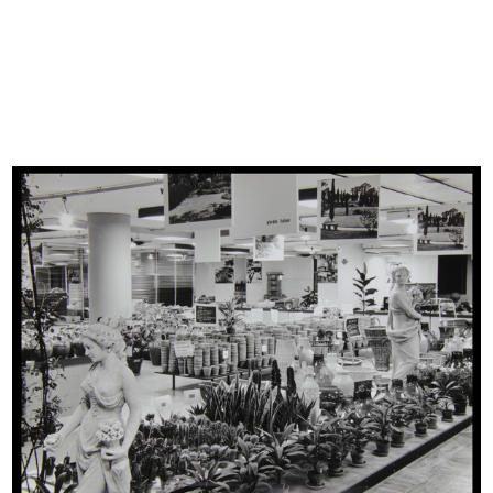
Sfoglia PDF
INGRANDISCI
La XVI Coppa Rinascente Upim
[1950 - 1959]
Bozza di articolo sulla Corsa ciclistica
Sfoglia PDF
INGRANDISCI
Decorazioni di reparto
[1954 - 1964]