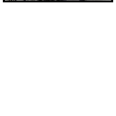
Sfoglia PDF
INGRANDISCI
Vetrina Profumeria
1955 ca.
INGRANDISCI
[Display e decorazioni d'interni nel periodo
natalizio]
Fotografia: Studio Casali