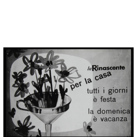
Sfoglia PDF
INGRANDISCI
Fiera del Bianco, la Rinascente
Progetto grafico: Max Huber
1/1954 - 2/1954
Busta e copertina del catalogo spedito a domicilio
INGRANDISCI
[Presentazione delle confezioni Elle Erre per la
moda estate, in sfilata al Teatro Manzoni di
Milano]
4/1954