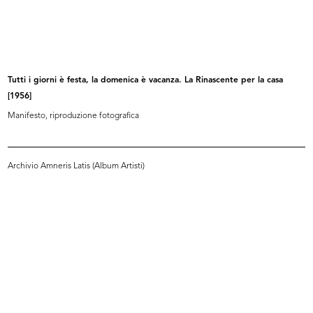
INGRANDISCI
Hallo debuttanti, qui la Rinascente
10/1955
Tutti i giorni è festa, la domenica è vacanza. La Rinascente per la casa
Manifesto, riproduzione fotografica
[1956]
Manifesto, riproduzione fotografica
Archivio Amneris Latis (Album Artisti)
INGRANDISCI
Milano. La Rinascente grandi magazzini in
piazza del Duomo
Progetto grafico: Max Huber
1955
Copertina della guida pieghevole della città di
Milano, realizzata e offerta da la Rinascente