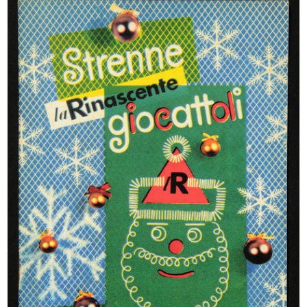
Milano, piazza del Duomo con i
Album delle Novità dei Grandi
Maga...
Magaz...
[1865 - 1887]
1887