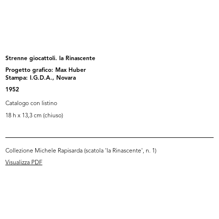
Album Novità Autunno-Inverno
Pubblicità dei Grandiosi Magazzini
1904-05
...
9/1904
1911
Strenne giocattoli. la Rinascente
Progetto grafico: Max Huber
Stampa: I.G.D.A., Novara
1952
Catalogo con listino
18 h x 13,3 cm (chiuso)
Collezione Michele Rapisarda (scatola 'la Rinascente', n. 1)
[Marchio n.69 de La Rinascente
La Rinascente
depo...
9/1920
Visualizza PDF
9/11/1918