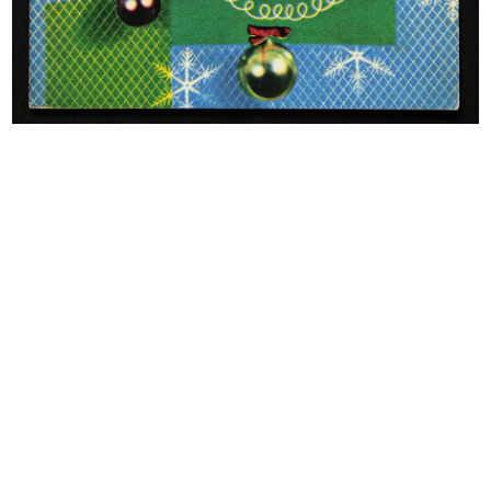
Album delle Novità dei Grandi
Alle Città d’Italia, grandiosi maga...
Magaz...
24/11/1889
1888
[Pagina o ritaglio pubblicitario ra...
Fratelli Bocconi Milano. Novità est...
[1877 - 1889]
1891