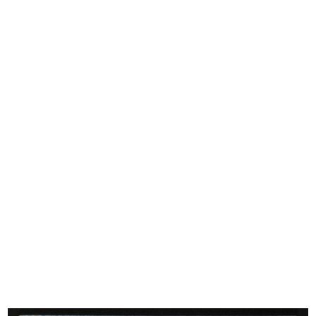
Figurino della moda. Stabilimento
Alle Città d'Italia, Fratelli Bocco...
I...
1883
7/1875
[Stampa pubblicitaria dei
Album Novità, Primavera estate
Magazzini...
1883
1883
1883