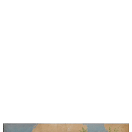
Figurino della moda. Stabilimento
Alle Città d'Italia, Fratelli Bocco...
I...
1883
7/1875
[Stampa pubblicitaria dei
Album Novità, Primavera estate
Magazzini...
1883
1883
1883