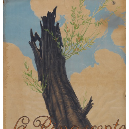
Milano, piazza del Duomo con i
Album delle Novità dei Grandi
Maga...
Magaz...
[1865 - 1887]
1887