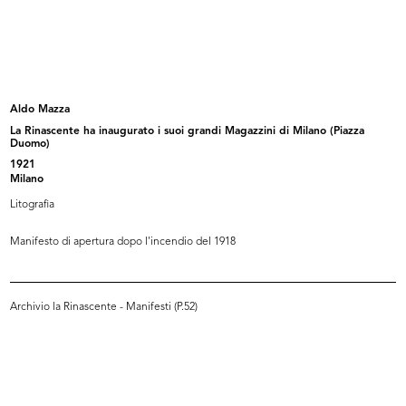
Album Novità Autunno-Inverno
Pubblicità dei Grandiosi Magazzini
1904-05
...
9/1904
1911
Aldo Mazza
La Rinascente ha inaugurato i suoi grandi Magazzini di Milano (Piazza
Duomo)
1921
Milano
Litografia
Manifesto di apertura dopo l'incendio del 1918
[Marchio n.69 de La Rinascente
La Rinascente
depo...
9/1920
Archivio la Rinascente - Manifesti (P.52)
9/11/1918