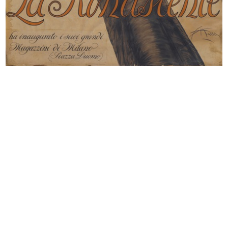
Album delle Novità dei Grandi
Alle Città d’Italia, grandiosi maga...
Magaz...
24/11/1889
1888
[Pagina o ritaglio pubblicitario ra...
Fratelli Bocconi Milano. Novità est...
[1877 - 1889]
1891