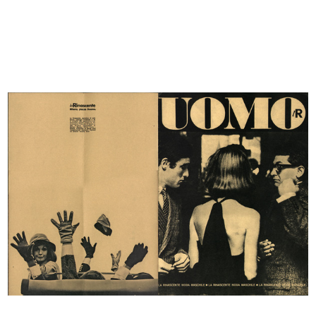
Milano, piazza del Duomo con i
Album delle Novità dei Grandi
Maga...
Magaz...
[1865 - 1887]
1887