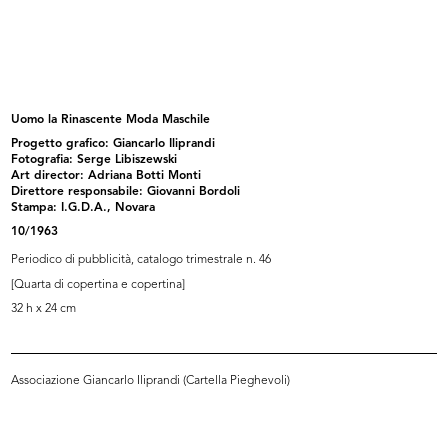
Album Novità Autunno-Inverno
Pubblicità dei Grandiosi Magazzini
1904-05
...
9/1904
1911
Uomo la Rinascente Moda Maschile
Progetto grafico: Giancarlo Iliprandi
Fotografia: Serge Libiszewski
Art director: Adriana Botti Monti
Direttore responsabile: Giovanni Bordoli
Stampa: I.G.D.A., Novara
10/1963
Periodico di pubblicità, catalogo trimestrale n. 46
[Quarta di copertina e copertina]
32 h x 24 cm
[Marchio n.69 de La Rinascente
La Rinascente
depo...
9/1920
9/11/1918
Associazione Giancarlo Iliprandi (Cartella Pieghevoli)