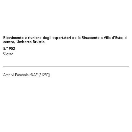
[Notifica dimissioni del Sig. Adolf...
La Rinascente pel suo personale
10/12/1920
3/1921
Ricevimento e riunione degli esportatori de la Rinascente a Villa d'Este; al
centro, Umberto Brustio.
5/1952
Como
Archivi Farabola (@AF [81250])
La Rinascente ha inaugurato i suoi
La Rinascente. Fiera del bianco.
...
Ve...
1921
1926 ca.