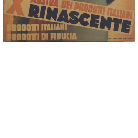
[Denuncia di Costituzione di
Atto costitutivo della Società
Societ...
Anon...
27/9/1917
27/9/1917
Milano, il palazzo della Rinascente...
Milano, i pompieri spengono
25/12/1918
l’incen...
25/12/1918