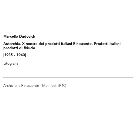
[Notifica dimissioni del Sig. Adolf...
La Rinascente pel suo personale
10/12/1920
3/1921
Marcello Dudovich
Autarchia. X mostra dei prodotti italiani Rinascente. Prodotti italiani
prodotti di fiducia
[1935 - 1940]
Litografia
Archivio la Rinascente - Manifesti (P.10)
La Rinascente ha inaugurato i suoi
La Rinascente. Fiera del bianco.
...
Ve...
1921
1926 ca.