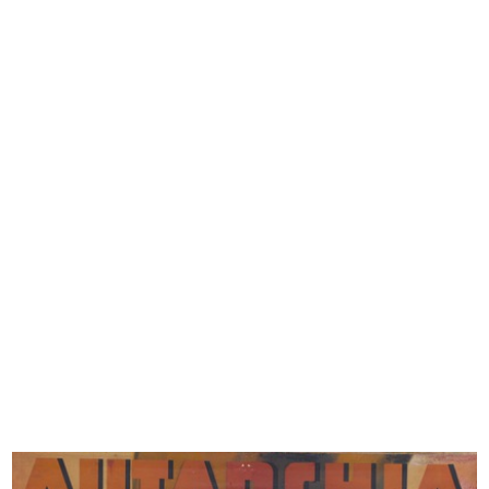
[Notifica notarile di cessazione de...
[Notifica di Costituzione di Societ...
30/6/1853
30/1/1873
[Articolo sull’inaugurazione della ...
Casa Bocconi
18/12/1887
10/11/1889