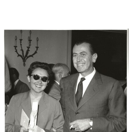
[Albergo Confortable: facciata
[Albergo Confortable: facciata
vers...
vers...
12/9/1872
12/9/1872