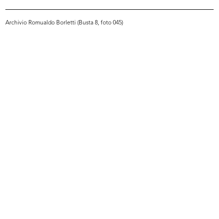
Archivio Romualdo Borletti (Busta 8, foto 045)
[Articolo sull’inaugurazione della ...
Milano, piazza del Duomo con i
18/12/1887
Maga...
[1865 - 1887]