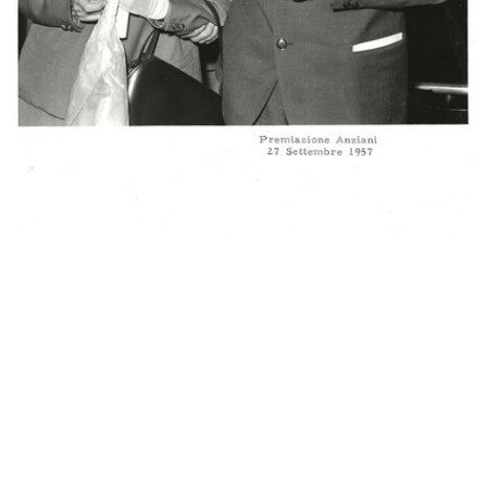
[Albergo Confortable: facciata
[Notifica di Costituzione di Societ...
vers...
30/1/1873
12/9/1872
Figurino della moda. Stabilimento
Milano - Interno dei magazzini dei
I...
...
7/1875
27/4/1879