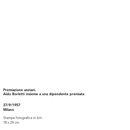
[Notifica relativa al recesso di Lu...
Alle Città d'Italia, Fratelli Bocco...
26/1/1882
1883
Premiazione anziani.
Aldo Borletti insieme a una dipendente premiata
[Stampa pubblicitaria dei
Album Novità, Primavera estate
Magazzini...
1883
27/9/1957
1883
1883
Milano
Stampa fotografica in b/n
18 x 24 cm