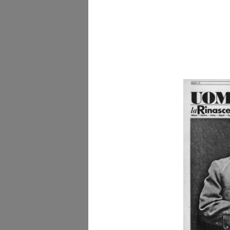
Prospettiva della grand
galleria a...
1879