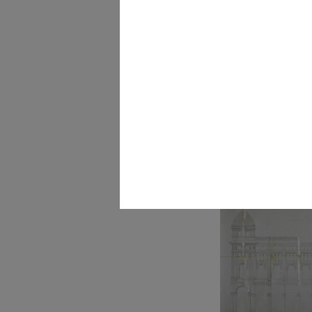
Album delle Novità dei
Grandi Magaz...
1888