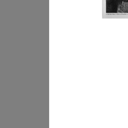
[Stampa pubblicitaria de
Magazzini...
1883
Milano, i Magazzini Bocc
in piaz...
[1865 - 1887]