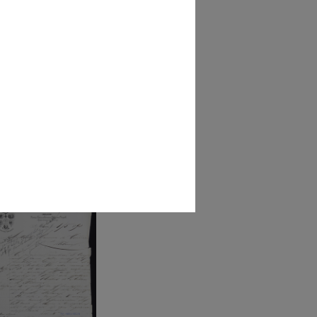
ano, piazza del Duomo
il Pal...
7 - 1889