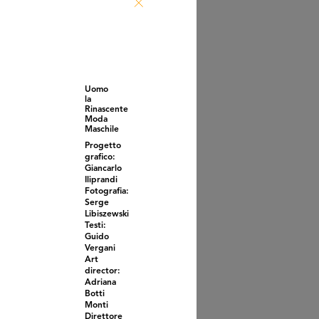
bergo Confortable:
iata vers...
9/1872
Uomo
la
Rinascente
Moda
Maschile
Progetto
grafico:
Giancarlo
Iliprandi
Fotografia:
Serge
Libiszewski
ano - Interno dei
Testi:
zzini dei ...
Guido
4/1879
Vergani
Art
director:
Adriana
Botti
Monti
Direttore