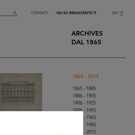
CONTATTI
VAI SU RINASCENTE.IT
EN
IT
ARCHIVES
DAL 1865
1865 - 2015
1865 - 1885
1886 - 1905
1906 - 1925
1926 - 1945
1946 - 1965
1966 - 1985
1986 - 2015