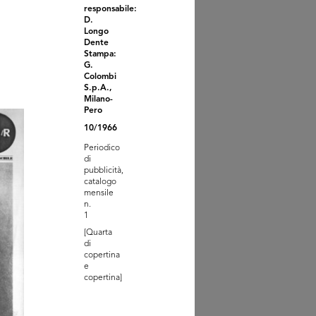
responsabile:
D.
Longo
Dente
Stampa:
G.
Colombi
S.p.A.,
Milano-
Pero
 Città d'Italia, Fratelli
10/1966
co...
3
Periodico
di
pubblicità,
catalogo
mensile
n.
1
[Quarta
di
copertina
e
copertina]