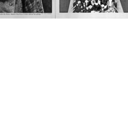
i
Album Novità, Primavera
[Articolo sull’inaugurazione
Mil
estate 1883
della ...
con
1883
18/12/1887
[18
oni
Milano, i Magazzini Fratelli
Album delle Novità dei
[Nu
Boccon...
Grandi Magaz...
facc
[1865 - 1887]
1887
8/2