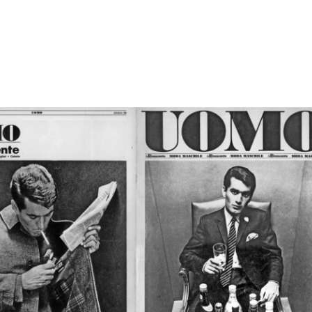
e
La sala gotica inglese (Aux
[Notifica relativa al recesso
Alle
Villes ...
di Lu...
Boc
1879
26/1/1882
188