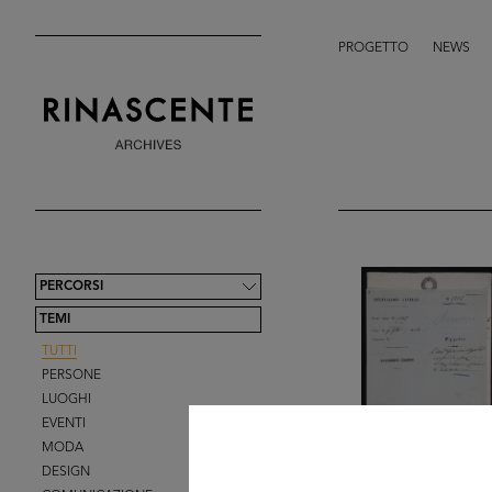
PROGETTO
NEWS
PERCORSI
TEMI
TUTTI
PERSONE
LUOGHI
EVENTI
MODA
DESIGN