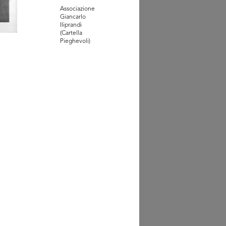
Associazione
ano, piazza del Duomo
Giancarlo
 i Maga...
Iliprandi
65 - 1887]
(Cartella
Pieghevoli)
ovo Palazzo Bocconi:
iata ve...
/1888