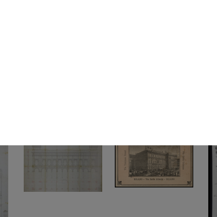
Casa Bocconi
Alle Città d’Italia, grandiosi
Mil
10/11/1889
maga...
con 
24/11/1889
188