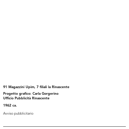
[Notifica relativa al recesso di Lu...
Alle Città d'Italia, Fratelli Bocco...
26/1/1882
1883
91 Magazzini Upim, 7 filiali la Rinascente
Progetto grafico: Carla Gorgerino
[Stampa pubblicitaria dei
Album Novità, Primavera estate
Ufficio Pubblicità Rinascente
Magazzini...
1883
1962 ca.
1883
1883
Avviso pubblicitario