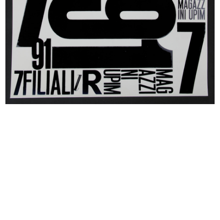
[Albergo Confortable: facciata
[Notifica di Costituzione di Societ...
vers...
30/1/1873
12/9/1872
Figurino della moda. Stabilimento
Milano - Interno dei magazzini dei
I...
...
7/1875
27/4/1879