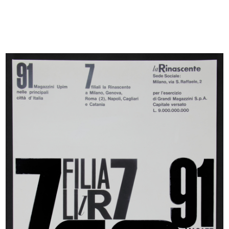
[Albergo Confortable: facciata
[Albergo Confortable: facciata
vers...
vers...
12/9/1872
12/9/1872