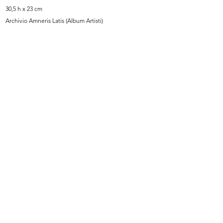
30,5 h x 23 cm
Archivio Amneris Latis (Album Artisti)
[Articolo sull’inaugurazione della ...
Milano, piazza del Duomo con i
18/12/1887
Maga...
[1865 - 1887]