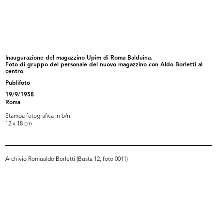
[Notifica nomina di Procuratore
[Dichiarazione di non sudditanza
del...
di...
6/10/1938
19/11/1942
Inaugurazione del magazzino Upim di Roma Balduina.
Foto di gruppo del personale del nuovo magazzino con Aldo Borletti al
centro
Publifoto
19/9/1958
Roma
Stampa fotografica in b/n
12 x 18 cm
[Notifica conferma nomina di
L'Avvocato Mario Venanzi (seduto,
Archivio Romualdo Borletti (Busta 12, foto 0011)
Ammini...
a...
20/4/1944
10/1950