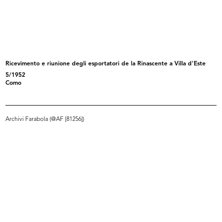
Sede provvisoria de la Rinascente
Filiale la Rinascente di Piazza del...
i...
1950
1950
Ricevimento e riunione degli esportatori de la Rinascente a Villa d'Este
5/1952
Como
Archivi Farabola (@AF [81256])
La Rinascente, apertura 4
La Rinascente in Piazza Duomo a
dicembre,...
Mil...
1950
1950