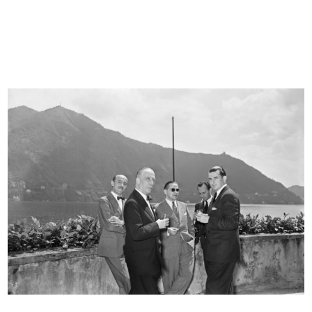
[Schizzo a pennarello su carta raff...
Relazione del 26 aprile 1950 sulla ...
[1940 - 1949]
26/4/1950