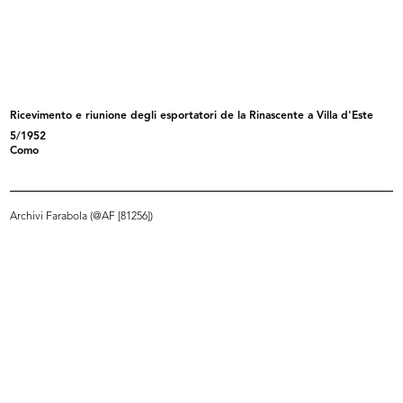
[Nuovo Palazzo Bocconi: facciata
Casa Bocconi
ve...
10/11/1889
8/2/1888
Ricevimento e riunione degli esportatori de la Rinascente a Villa d'Este
5/1952
Como
Archivi Farabola (@AF [81256])
Milano, piazza del Duomo con il
[Nuovo Palazzo Bocconi: facciata
Pal...
ve...
1887 - 1889
[1885 - 1889]