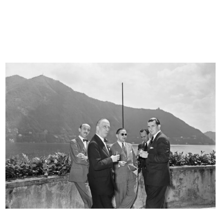
Milano - Interno dei magazzini dei
Prospettiva della grande galleria
...
a...
27/4/1879
1879