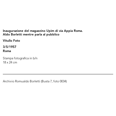
[Nuovo Palazzo Bocconi: facciata
Casa Bocconi
ve...
10/11/1889
8/2/1888
Inaugurazione del magazzino Upim di via Appia Roma.
Aldo Borletti mentre parla al pubblico
Vitullo Foto
3/5/1957
Roma
Stampa fotografica in b/n
18 x 24 cm
Archivio Romualdo Borletti (Busta 7, foto 0034)
Milano, piazza del Duomo con il
[Nuovo Palazzo Bocconi: facciata
Pal...
ve...
1887 - 1889
[1885 - 1889]