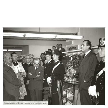
Milano - Interno dei magazzini dei
Prospettiva della grande galleria
...
a...
27/4/1879
1879