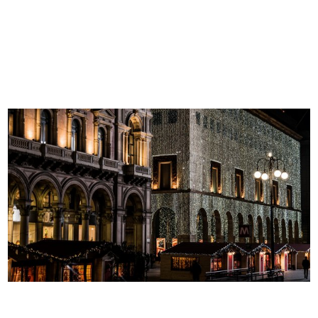
Milano - Interno dei magazzini dei
Prospettiva della grande galleria
...
a...
27/4/1879
1879