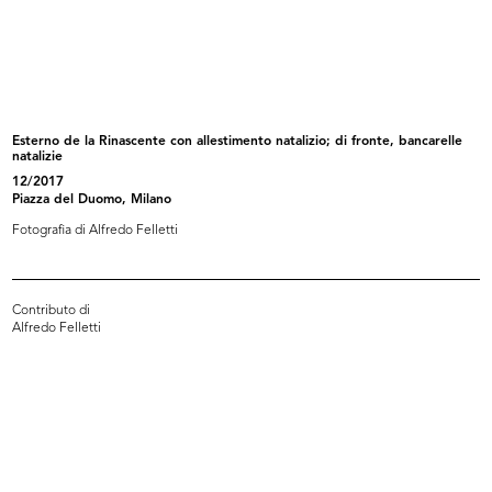
[Nuovo Palazzo Bocconi: facciata
Casa Bocconi
ve...
10/11/1889
8/2/1888
Esterno de la Rinascente con allestimento natalizio; di fronte, bancarelle
natalizie
12/2017
Piazza del Duomo, Milano
Fotografia di Alfredo Felletti
Contributo di
Alfredo Felletti
Milano, piazza del Duomo con il
[Nuovo Palazzo Bocconi: facciata
Pal...
ve...
1887 - 1889
[1885 - 1889]