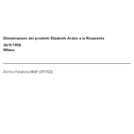
L'inverno consiglia
Piccole danzatrici del Teatro alla ...
1952
16/3/1953
Dimostrazione dei prodotti Elizabeth Arden a la Rinascente
30/9/1958
Milano
Archivi Farabola (@AF [297552])
Sfilata di primavera con modelli El...
Sfilata di primavera con modelli El...
17/3/1953
17/3/1953