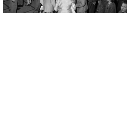
Sfilata di modelli primaverili a la...
Spettatori alla sfilata di modelli ...
24/3/1952
24/3/1952
Sfilata di modelli primaverili a la...
Sfilata a la Rinascente
24/3/1952
6/4/1952