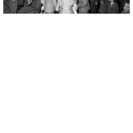
Risposta della Camera di Commercio
Nota relativa a una commessa di
...
div...
2/5/1890
4/9/1895
Nota interna relativa a una
Fratelli Bocconi Milano. Autunno
commess...
in...
9/5/1896
9/1903