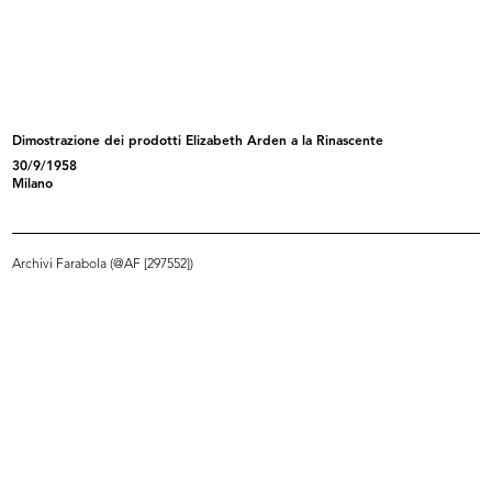
[Offerta de La Rinascente per
Il parasole rosa
divis...
1920 - 1921
12/5/1920
Dimostrazione dei prodotti Elizabeth Arden a la Rinascente
30/9/1958
Milano
Archivi Farabola (@AF [297552])
La Rinascente. Novità di stagione
La Rinascente primavera-estate
a...
1925
1922 ca.
31/7/1925