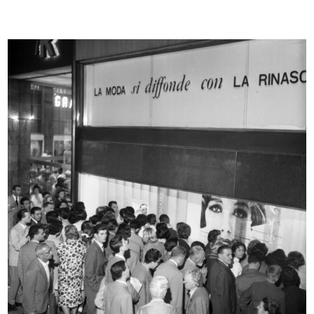
Album delle Novità dei Grandi
Offerta della Ditta Fratelli Boccon...
Magaz...
1/5/1890
1888