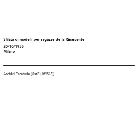
Alla Rinascente le novità primaverili
La Rinascente, Milano Piazza Duomo
3/1940
10/1940
Sfilata di modelli per ragazze de la Rinascente
20/10/1955
Milano
Archivi Farabola (@AF [189518])
Alla Rinascente
[Studio per illustrazioni di moda f...
3/1941
[1937 - 1941]