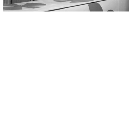
Non dimenticate... Per la spiaggia
La Rinascente. Novità d'autunno
...
6/10/1938
5/1937
La Rinascente, novità primavera
Moda novità Autunno alla
est...
Rinascente
3/1939
10/1939