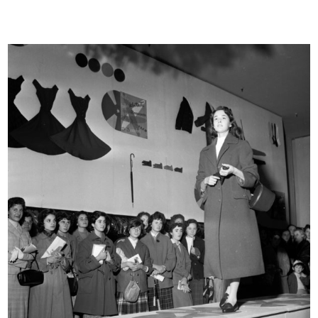
Lana "Polo" Super Zephir, tipo
Stagione balneare 1936.
spec...
I costu...
[1930 - 1935]
1936