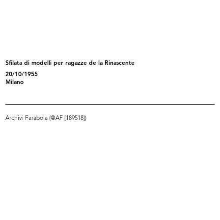
[Offerta de La Rinascente per
Il parasole rosa
divis...
1920 - 1921
12/5/1920
Sfilata di modelli per ragazze de la Rinascente
20/10/1955
Milano
Archivi Farabola (@AF [189518])
La Rinascente. Novità di stagione
La Rinascente primavera-estate
a...
1925
1922 ca.
31/7/1925