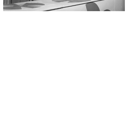
Risposta della Camera di Commercio
Nota relativa a una commessa di
...
div...
2/5/1890
4/9/1895
Nota interna relativa a una
Fratelli Bocconi Milano. Autunno
commess...
in...
9/5/1896
9/1903