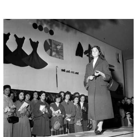
Album delle Novità dei Grandi
Offerta della Ditta Fratelli Boccon...
Magaz...
1/5/1890
1888