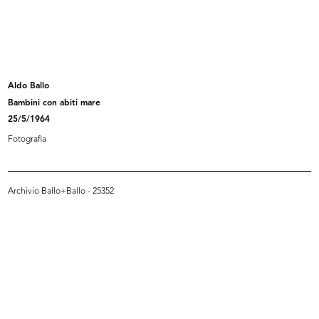
Sfilata per i dipendenti de la Rina...
Sfilata per i dipendenti de la Rina...
28/4/1956
28/4/1956
Aldo Ballo
Bambini con abiti mare
25/5/1964
Fotografia
Archivio Ballo+Ballo - 25352
Manichini con parti di automobili (...
Manichini con parti di automobili (...
1956
1956