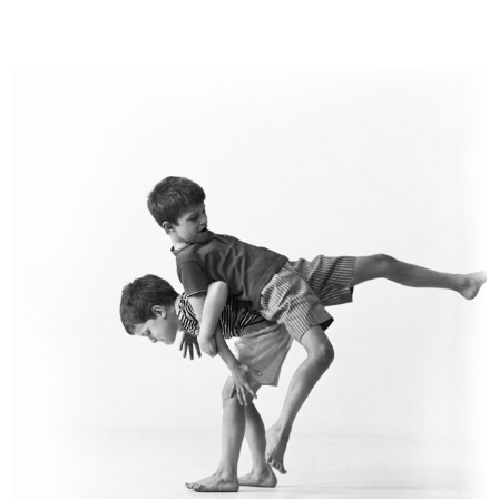
Bozzetto per l'allestimento di una
È un piacere per noi presentarvi
...
la...
1955 ca.
1955