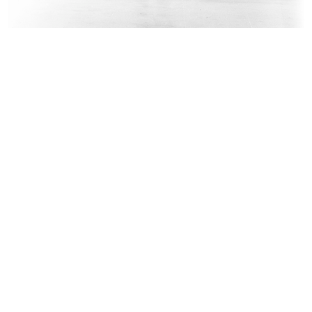
Risposta della Camera di Commercio
Nota relativa a una commessa di
...
div...
2/5/1890
4/9/1895
Nota interna relativa a una
Fratelli Bocconi Milano. Autunno
commess...
in...
9/5/1896
9/1903