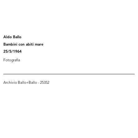
[Offerta de La Rinascente per
Il parasole rosa
divis...
1920 - 1921
12/5/1920
Aldo Ballo
Bambini con abiti mare
25/5/1964
Fotografia
Archivio Ballo+Ballo - 25352
La Rinascente. Novità di stagione
La Rinascente primavera-estate
a...
1925
1922 ca.
31/7/1925