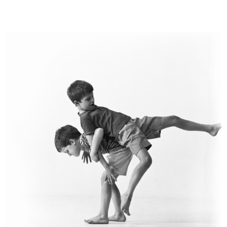
Album delle Novità dei Grandi
Offerta della Ditta Fratelli Boccon...
Magaz...
1/5/1890
1888