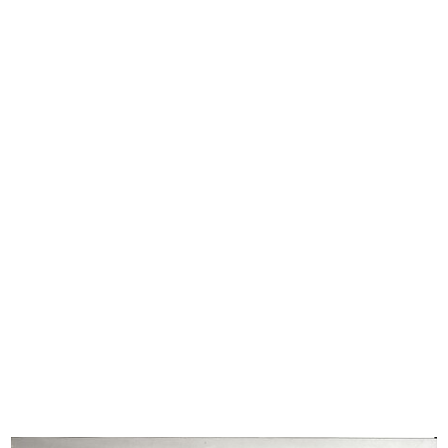
Alle Città d'Italia Fratelli Boccon...
III Biennale di Monza. Sala 34.
4/1900
Dom...
1927
III Biennale di Monza. Sala 33.
III Biennale di Monza. Sala 32.
Dom...
Dom...
1927
1927