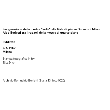
IX Triennale di Milano. Poltroncina...
IX Triennale di Milano. Tavolo allu...
1951
1951
Inaugurazione della mostra “India” alla filale di piazza Duomo di Milano.
Aldo Borletti tra i reparti della mostra al quarto piano
Publifoto
3/5/1959
Milano
Stampa fotografica in b/n
18 x 24 cm
IX Triennale di Milano. Libreria in...
IX Triennale di Milano. Sedie
Archivio Romualdo Borletti (Busta 13, foto 0020)
1951
piegh...
1951