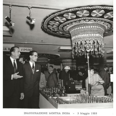
III Biennale di Monza. Domus nova
Pagina pubblicitaria dedicata a
1927
Dom...
16/6/1929