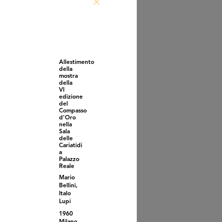
Biennale di Monza. Sala
 Dom...
7
Allestimento
della
mostra
della
VI
edizione
del
Compasso
d'Oro
nella
Sala
delle
Cariatidi
a
na pubblicitaria degli
Palazzo
edame...
Reale
5
Mario
Bellini,
Italo
Lupi
1960
Milano