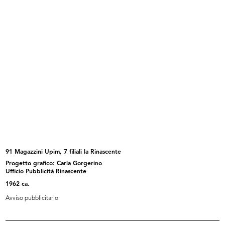
Visita di Monsignor Montini
Visita del Monsignor Giovanni
13/11/1957
Batti...
13/11/1957
91 Magazzini Upim, 7 filiali la Rinascente
Progetto grafico: Carla Gorgerino
Reparto imballaggio
Milano, via Santa Radegonda ai
Ufficio Pubblicità Rinascente
elettrodomestic...
nume...
1962 ca.
4/12/1957
1957
Avviso pubblicitario