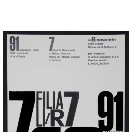
Inaugurazione del magazzino Upim
Dipendente de la Rinascente con
di...
qua...
27/9/1957
9/1957