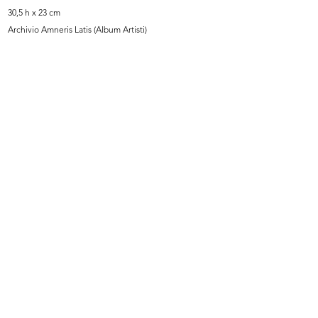
30,5 h x 23 cm
Archivio Amneris Latis (Album Artisti)
Milano, via Santa Radegonda al
Pinin Farina insignito del Gran Pre...
nume...
1957
1957