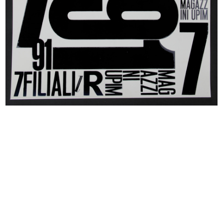
Premiazione e inaugurazione della
Premiazione e inaugurazione della
m...
m...
10/10/1957
10/10/1957
Premiazione e inaugurazione della
Il famoso visagista François
m...
durant...
10/10/1957
22/10/1957