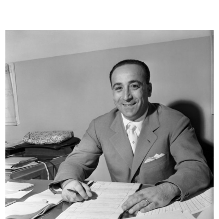
Sala Consiglio.
Visita del Senatore Cesare
Foto di gruppo ...
Merzagor...
9/9/1957
19/9/1957