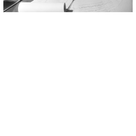
Visita del Senatore Cesare
Premiazione anziani.
Merzagor...
Aldo Borle...
19/9/1957
27/9/1957
Inaugurazione del magazzino Upim
Dipendente de la Rinascente con
di...
qua...
27/9/1957
9/1957