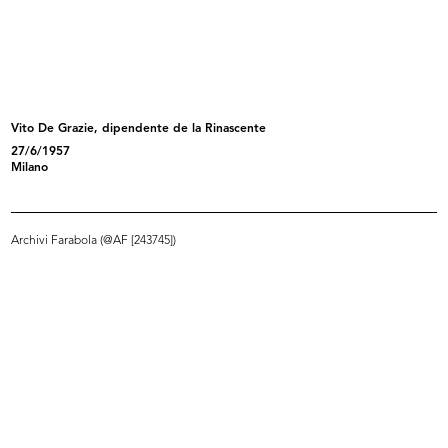
Premiazione e inaugurazione della
Il famoso visagista François
m...
durant...
10/10/1957
22/10/1957
Vito De Grazie, dipendente de la Rinascente
27/6/1957
Milano
Archivi Farabola (@AF [243745])
Il visagista François e la giornali...
Visita di Monsignor Montini
22/10/1957
13/11/1957