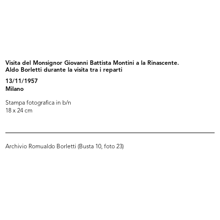
Augusto Morello
Inaugurazione della nuova filiale R...
1960 ca.
16/9/1961
Visita del Monsignor Giovanni Battista Montini a la Rinascente.
Aldo Borletti durante la visita tra i reparti
13/11/1957
Milano
Stampa fotografica in b/n
18 x 24 cm
Archivio Romualdo Borletti (Busta 10, foto 23)
Premiazione anziani al Circolo la R...
Premiazione bravissimi al Museo
27/9/1961
Naz...
12/11/1961