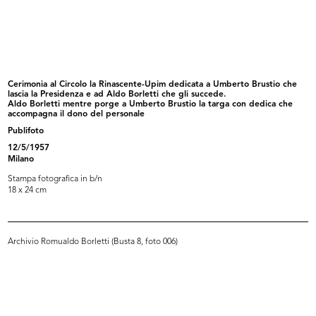
Ricevimento e riunione degli
I "bimbi buoni" di Dietrobeseno
esport...
(Gi...
5/1952
2/10/1952
Cerimonia al Circolo la Rinascente-Upim dedicata a Umberto Brustio che
lascia la Presidenza e ad Aldo Borletti che gli succede.
Aldo Borletti mentre porge a Umberto Brustio la targa con dedica che
accompagna il dono del personale
Publifoto
12/5/1957
Milano
Stampa fotografica in b/n
18 x 24 cm
Collaboratori alla sfilata de la Ri...
Spettacolo dei dipendenti de la
11/10/1952
Rin...
Archivio Romualdo Borletti (Busta 8, foto 006)
26/10/1952