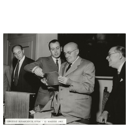
[Notifica conferma numero
Spettacolo organizzato dall'Acli
Consiglie...
de...
29/4/1952
11/5/1952