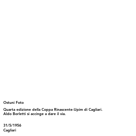
Marcello Dudovich nel suo studio
Adele Moro (di fronte), Gian Carlo
...
Ostuni Foto
Quarta edizione della Coppa Rinascente-Upim di Cagliari.
Aldo Borletti si accinge a dare il via.
Max Huber
Max Huber, Bruno Munari, Giancarlo
31/5/1956
...
Cagliari