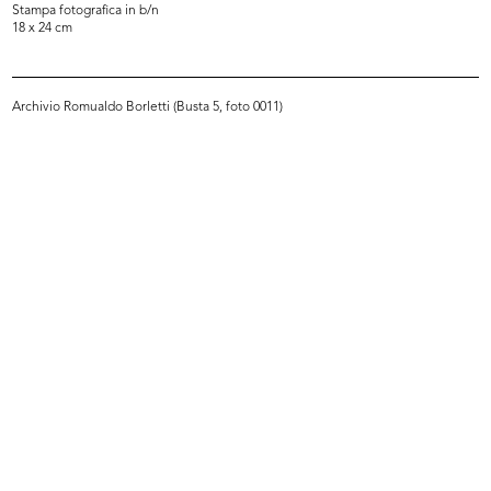
Stampa fotografica in b/n
18 x 24 cm
Archivio Romualdo Borletti (Busta 5, foto 0011)
L’ufficio del Centro Design. Da sin...
Kaj Franck
« INIZIO
…
6
7
8