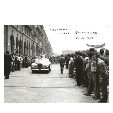
ARCHIVIO & BIBLIOTECA
Il cosmo della bellezza
[Marcello Dudovich con le sue
Milano ...
modelle]
10/2017