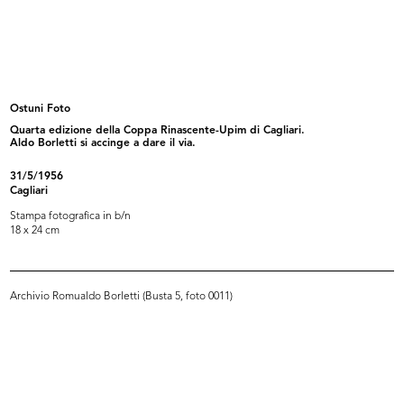
Cesare Brustio, Aldo Borletti,
Riunione a la Rinascente con
Giro...
modella
3/1959
1/4/1959
Ostuni Foto
Quarta edizione della Coppa Rinascente-Upim di Cagliari.
Aldo Borletti si accinge a dare il via.
31/5/1956
Cagliari
Stampa fotografica in b/n
18 x 24 cm
Giornalisti indiani a la Rinascente...
Romualdo "Aldo" Borletti (secondo
Archivio Romualdo Borletti (Busta 5, foto 0011)
14/4/1959
d...
3/5/1959