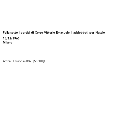
Attribuzione Borse di Studio
Meeting dirigenti e quadri Upim
"Umber...
20/9/1965
5/7/1965
Folla sotto i portici di Corso Vittorio Emanuele II addobbati per Natale
15/12/1963
Milano
Archivi Farabola (@AF [537101])
Settimana Britannica: visita del Du...
Intrattenimento per bambini con
14/10/1965
Pep...
19/9/1966