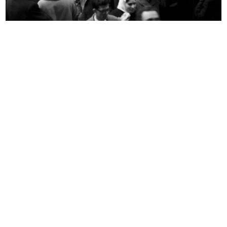
Giovanni Bordoli
L'ufficio del Centro Design. Da
[1954 - 1964]
sin...
1964 ca.
L'ufficio del Centro Design.
Franco Menna e Katzuko Watanabe:
Katzuk...
un...
1964 ca.
1964 ca.