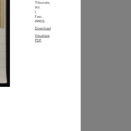
Tribunale,
Vol.
rattenimento per
bini con Pep...
I,
9/1966
Fasc.
49903)
Download
Visualizza
PDF
olfo Bonetto riceve il
mio Co...
12/1967