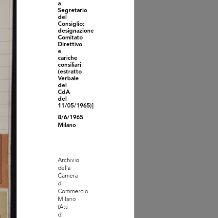
a
Segretario
del
Consiglio;
designazione
Comitato
Direttivo
e
cariche
consiliari
(estratto
Verbale
ifica nomine: Sig.
del
ualdo Bor...
CdA
/1965
del
11/05/1965)]
8/6/1965
Milano
Archivio
della
Camera
di
Commercio
Milano
(Atti
di