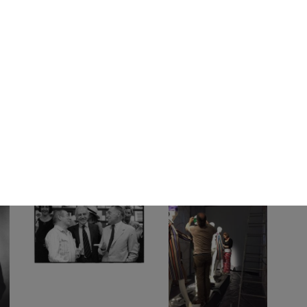
tti
Dimostrazione dei prodotti
"La Rinascente" Filiale
Ugo
Elizabet...
Piazza Duomo
pers
22/5/1968
1968
16/