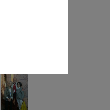
 Tedeschi, capo
onale de la ...
4/1970