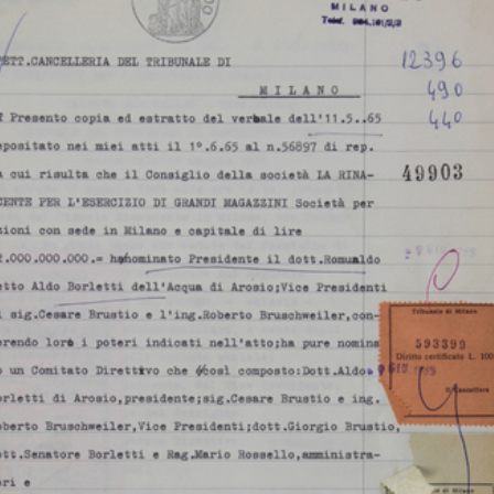
ign.
Franco Menna e Katzuko
[Notifica Revoca e
[Not
Watanabe: un...
conferimento di ...
Rom
1964 ca.
1/1965
8/6