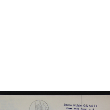
Folla sotto i portici di Corso
Premiazione per anzianità di
I gi
Vitt...
dipend...
del 
15/12/1963
12/10/1964
196
ante
[Momento di pausa durante
Giovanni Bordoli
L'uf
un serviz...
[1954 - 1964]
Da s
1964
196