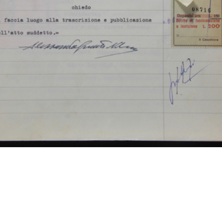
Meeting dirigenti e quadri
Settimana Britannica: visita
Int
Upim
del Du...
bam
20/9/1965
14/10/1965
19/
Ornella Noorda
Tomás Maldonado fra i
Rod
1966 ca.
giurati della...
pre
16/12/1967
16/