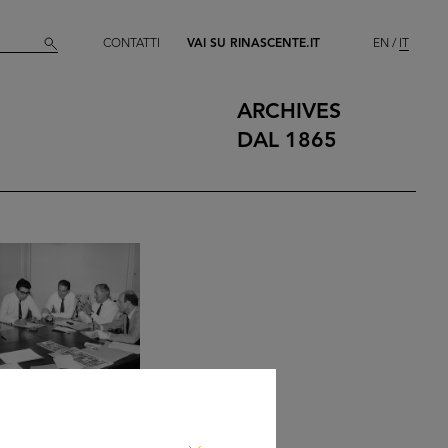
CONTATTI
VAI SU RINASCENTE.IT
EN
IT
ARCHIVES
DAL 1865