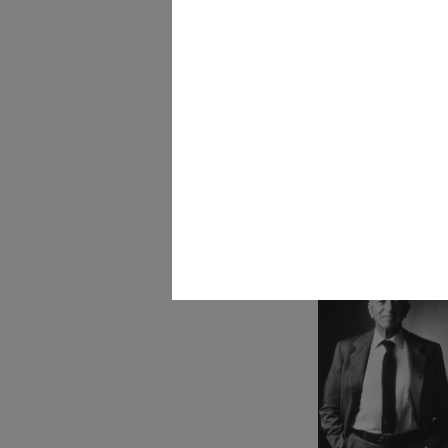
Dimostrazione dei prodo
Elizabet...
22/5/1968