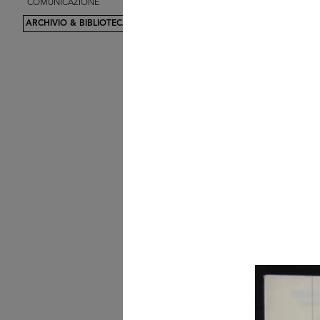
COMUNICAZIONE
Max Huber
1962
ARCHIVIO & BIBLIOTECA
[Momento di pausa dur
un serviz...
1964