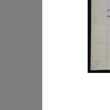
Attribuzione Borse di
Studio "Umber...
5/7/1965
Intrattenimento per
bambini con Pep...
19/9/1966