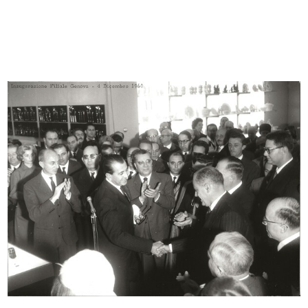
Romualdo "Aldo" Borletti durante
Visita allo stabilimento Apem-la Ri...
la...
5/5/1960
5/5/1960