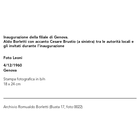
Inaugurazione della filiale di Geno...
Inaugurazione della filiale di Geno...
4/12/1960
4/12/1960
Inaugurazione della filiale di Genova.
Aldo Borletti con accanto Cesare Brustio (a sinistra) tra le autorità locali e
gli invitati durante l’inaugurazione
Foto Leoni
4/12/1960
Genova
Stampa fotografica in b/n
18 x 24 cm
Inaugurazione della filiale di Geno...
Allestimento della mostra della VI
4/12/1960
...
Archivio Romualdo Borletti (Busta 17, foto 0022)
1960