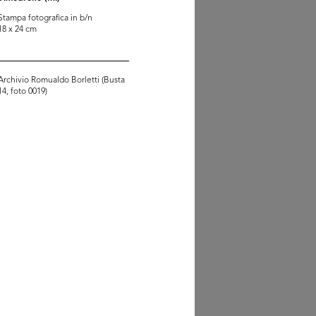
Stampa fotografica in b/n
18 x 24 cm
Archivio Romualdo Borletti (Busta
14, foto 0019)