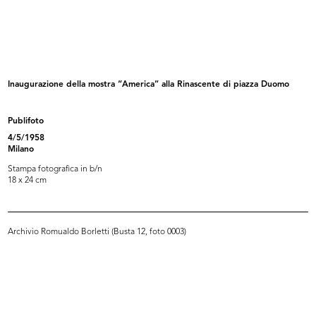
Inaugurazione della mostra
Inaugurazione della mostra
“America...
“America...
4/5/1958
4/5/1958
Inaugurazione della mostra “America” alla Rinascente di piazza Duomo
Publifoto
4/5/1958
Milano
Stampa fotografica in b/n
18 x 24 cm
Inaugurazione del magazzino Upim
Inaugurazione del magazzino Upim
Archivio Romualdo Borletti (Busta 12, foto 0003)
di...
di...
19/9/1958
19/9/1958