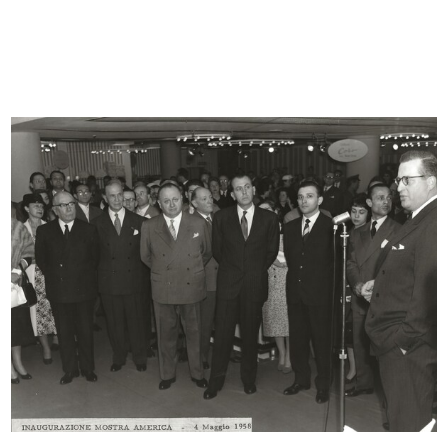
Reparto imballaggio
Milano, via Santa Radegonda ai
elettrodomestic...
nume...
4/12/1957
1957