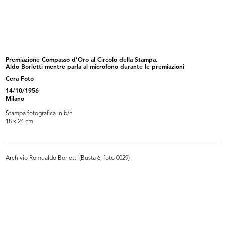
Inaugurazione del Circolo de la
Premiazione anziani al Circolo la R...
Rin...
27/9/1956
27/9/1956
Premiazione Compasso d’Oro al Circolo della Stampa.
Aldo Borletti mentre parla al microfono durante le premiazioni
Cera Foto
14/10/1956
Milano
Stampa fotografica in b/n
18 x 24 cm
Archivio Romualdo Borletti (Busta 6, foto 0029)
Premiazione anziani al Circolo la R...
Inaugurazione della sede del
27/9/1956
Circol...
28/9/1956