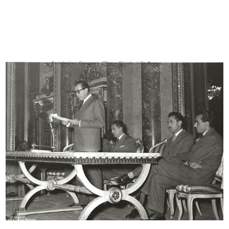
Inaugurazione del magazzino Upim
[Inaugurazione del nuovo magazzino
di...
...
28/10/1955
3/12/1955