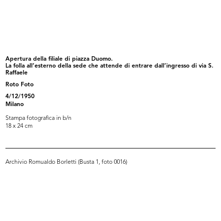
Rinascente Roma Piazza Colonna.
La Rinascente
7/1937
[1930 - 1939]
Apertura della filiale di piazza Duomo.
La folla all’esterno della sede che attende di entrare dall’ingresso di via S.
Raffaele
Roto Foto
4/12/1950
Milano
Stampa fotografica in b/n
18 x 24 cm
[Certificato: dichiarazione di prop...
Torino di notte, via Roma, sfondo
Archivio Romualdo Borletti (Busta 1, foto 0016)
11/1940
S...
[1934 - 1940]