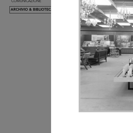
COMUNICAZIONE
Interno del vecchio
magazzino Upim ...
ARCHIVIO & BIBLIOTECA
« INIZIO