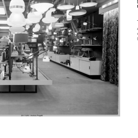
Fabbricato industriale della
Rinasc...
…
5
6
7
8
9