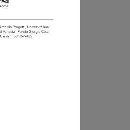
[1962]
Roma
Archivio Progetti, Università Iuav
di Venezia - Fondo Giorgio Casali
(Casali 1.fot/1/679/02)