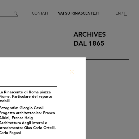
CONTATTI
VAI SU RINASCENTE.IT
EN
IT
ARCHIVES
DAL 1865
La Rinascente di Roma piazza
Fiume. Particolare del reparto
mobili
Fotografia: Giorgio Casali
Progetto architettonico: Franco
Albini, Franca Helg
Architettura degli interni e
arredamento: Gian Carlo Ortelli,
Carlo Pagani