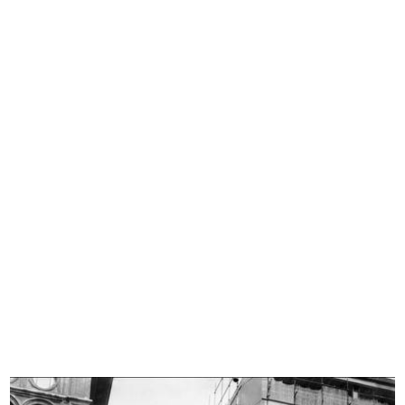
Visita del Senatore Cesare
Visita del Senatore Cesare
Merzagor...
Merzagor...
19/9/1957
19/9/1957
Inaugurazione del magazzino Upim
[Notifica apertura nuovo Magazzino
di...
...
27/9/1957
10/1957