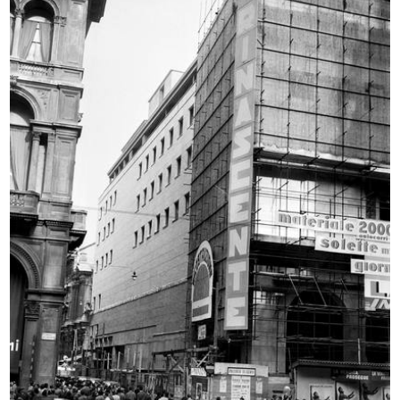
Reparto imballaggio
Milano, via Santa Radegonda ai
elettrodomestic...
nume...
4/12/1957
1957