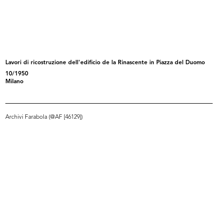
Inaugurazione della mostra
Inaugurazione della mostra
“America...
“America...
4/5/1958
4/5/1958
Lavori di ricostruzione dell'edificio de la Rinascente in Piazza del Duomo
10/1950
Milano
Archivi Farabola (@AF [46129])
Inaugurazione del magazzino Upim
Inaugurazione del magazzino Upim
di...
di...
19/9/1958
19/9/1958