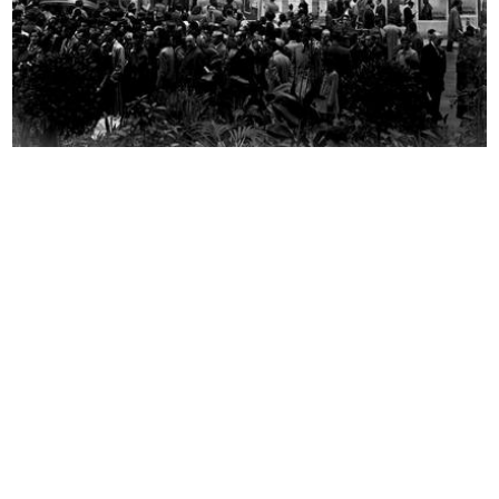
Milano, via Santa Radegonda al
La Rinascente di Milano piazza
nume...
Duom...
1957
[1957]
La Rinascente di Milano piazza
Nuova Upim di via Spadari,
Duom...
inaugura...
[1957]
1957