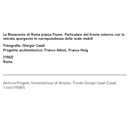
Inaugurazione della mostra
Inaugurazione della mostra
“America...
“America...
4/5/1958
4/5/1958
La Rinascente di Roma piazza Fiume. Particolare del fronte esterno con la
vetrata sporgente in corrispondenza delle scale mobili
Fotografia: Giorgio Casali
Progetto architettonico: Franco Albini, Franca Helg
[1962]
Roma
Archivio Progetti, Università Iuav di Venezia - Fondo Giorgio Casali (Casali
1.fot/1/193/01)
Inaugurazione del magazzino Upim
Inaugurazione del magazzino Upim
di...
di...
19/9/1958
19/9/1958