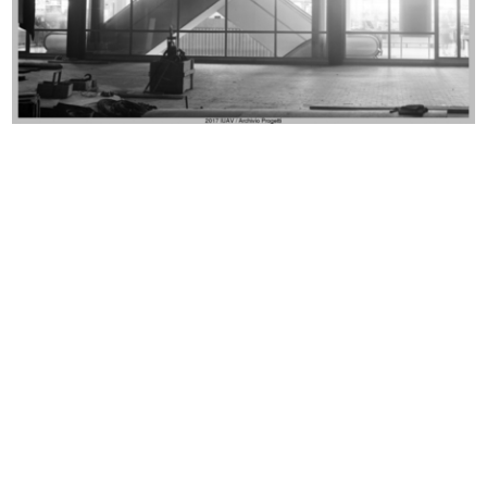
Milano, via Santa Radegonda al
La Rinascente di Milano piazza
nume...
Duom...
1957
[1957]
La Rinascente di Milano piazza
Nuova Upim di via Spadari,
Duom...
inaugura...
[1957]
1957