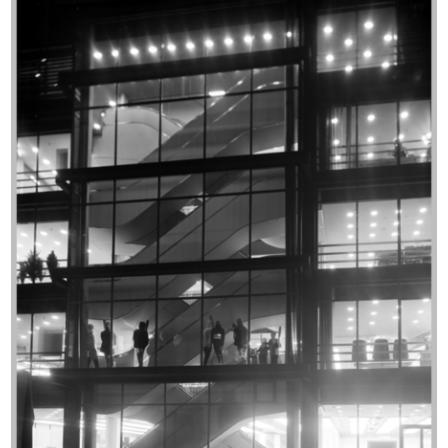
Reparto imballaggio
Milano, via Santa Radegonda ai
elettrodomestic...
nume...
4/12/1957
1957