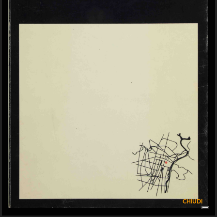
Interno del vecchio magazzino Upim
Fabbricato industriale della Rinasc...
...
« INIZIO
…
7
8
9
CHIUDI